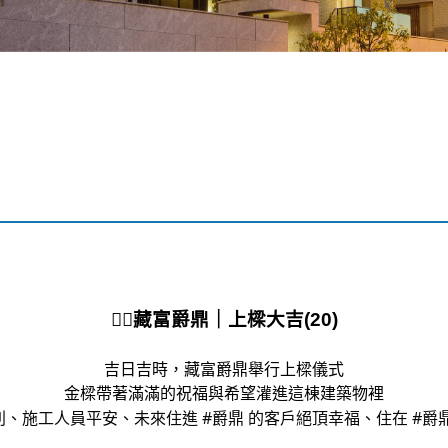
👷‍♂️
藏富爵鼎｜
上樑大吉(20)
吉日吉時，藏富爵鼎舉行上樑儀式
金樑帶著滿滿的祝福與希望灌進這棟建築物裡
利、施工人員平安、未來住進 
#爵鼎
 的客戶絕頂幸福、住在 
#爵