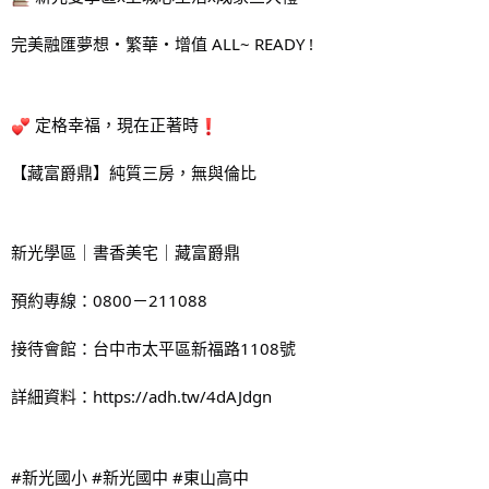
完美融匯夢想・繁華・增值 ALL~ READY !
 定格幸福，現在正著時
【藏富爵鼎】純質三房，​無與倫比
新光學區｜書香美宅｜藏富爵鼎
預約專線：0800－211088
接待會館：台中市太平區新福路1108號
詳細資料：
https://adh.tw/4dAJdgn
#新光國小
#新光國中
#東山高中