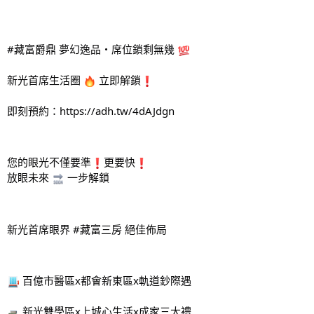
#藏富爵鼎
 夢幻逸品・席位鎖剩無幾 
新光首席生活圈 
 立即解鎖
即刻預約：
https://adh.tw/4dAJdgn
您的眼光不僅要準
更要快
放眼未來 
 一步解鎖
新光首席眼界 
#藏富三房
 絕佳佈局
 百億市醫區x都會新東區x軌道鈔際遇
 新光雙學區x上城心生活x成家三大禮