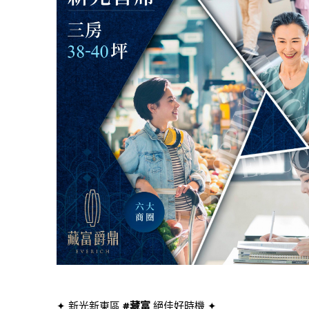
✦ 新光新東區
#藏富
絕佳好時機 ✦