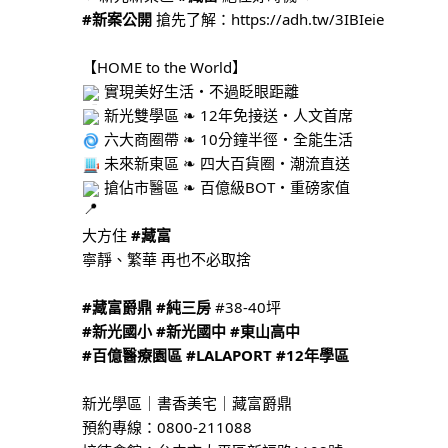
#新案公開
搶先了解：
https://adh.tw/3IBIeie
【HOME to the World】
實現美好生活・不過眨眼距離
新光雙學區 ❧ 12年免接送・人文首席
六大商圈帶 ❧ 10分鐘半徑・全能生活
未來新東區 ❧ 四大百貨圈・潮流直送
搶佔市醫區 ❧ 百億級BOT・重磅家值
大方住
#藏富
寧靜、繁華 再也不必取捨
#藏富爵鼎
#純三房
#38-40坪
#新光國小
#新光國中
#東山高中
#百億醫療園區
#LALAPORT
#12年學區
新光學區｜書香美宅｜藏富爵鼎
預約專線：0800-211088